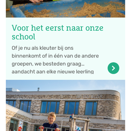
Voor het eerst naar onze
school
Of je nu als kleuter bij ons
binnenkomt of in één van de andere
groepen, we besteden graag
keyboard_arrow_right
aandacht aan elke nieuwe leerling
om te zorgen voor een fij...