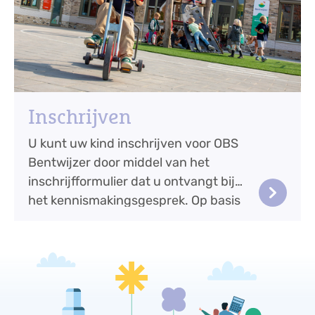
Inschrijven
U kunt uw kind inschrijven voor OBS
Bentwijzer door middel van het
inschrijfformulier dat u ontvangt bij
keyboard_arrow_right
het kennismakingsgesprek. Op basis
van de inf...