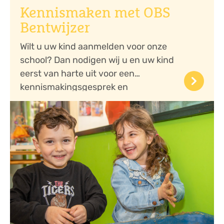
Kennismaken met OBS
Bentwijzer
Wilt u uw kind aanmelden voor onze
school? Dan nodigen wij u en uw kind
eerst van harte uit voor een
keyboard_arrow_right
kennismakingsgesprek en
rondleiding.