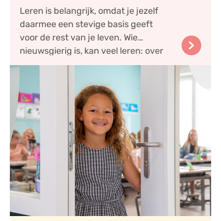
Leren is belangrijk, omdat je jezelf
daarmee een stevige basis geeft
voor de rest van je leven. Wie
keyboard_arrow_right
nieuwsgierig is, kan veel leren: over
zichzelf, ov...