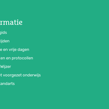
ormatie
gids
ijden
e en vrije dagen
en en protocollen
Wijzer
t voorgezet onderwijs
tandarts